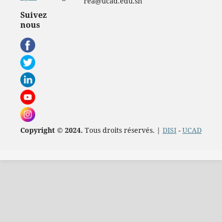
rea@ucad.edu.sn
Suivez
nous
Copyright © 2024.
Tous droits réservés. |
DISI
-
UCAD