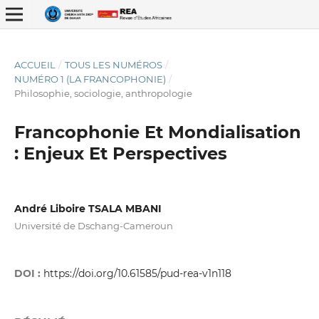
ACCUEIL
/
TOUS LES NUMÉROS
/
NUMÉRO 1 (LA FRANCOPHONIE)
/
Philosophie, sociologie, anthropologie
Francophonie Et Mondialisation
: Enjeux Et Perspectives
ISSN : 2337-2621
André Liboire TSALA MBANI
Université de Dschang-Cameroun
DOI :
https://doi.org/10.61585/pud-rea-v1n118