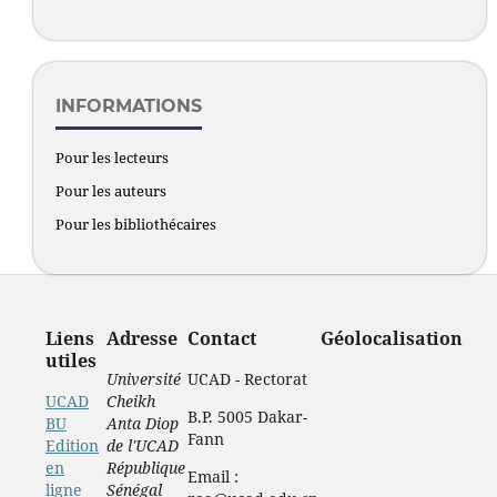
INFORMATIONS
Pour les lecteurs
Pour les auteurs
Pour les bibliothécaires
Liens
Adresse
Contact
Géolocalisation
utiles
Université
UCAD - Rectorat
UCAD
Cheikh
B.P. 5005 Dakar-
BU
Anta Diop
Fann
Edition
de l'UCAD
en
République
Email :
ligne
Sénégal