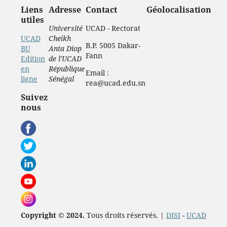
Liens
Adresse
Contact
Géolocalisation
utiles
Université
UCAD - Rectorat
UCAD
Cheikh
B.P. 5005 Dakar-
BU
Anta Diop
Fann
Edition
de l'UCAD
en
République
Email :
ligne
Sénégal
rea@ucad.edu.sn
Suivez
nous
Copyright © 2024.
Tous droits réservés. |
DISI
-
UCAD