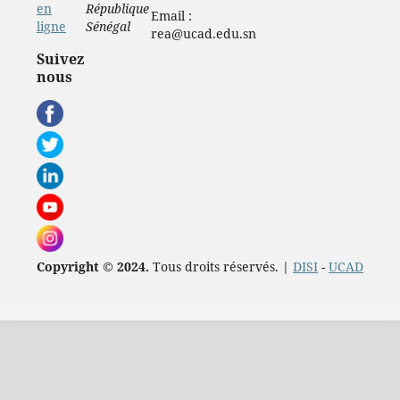
en
République
Email :
ligne
Sénégal
rea@ucad.edu.sn
Suivez
nous
Copyright © 2024.
Tous droits réservés. |
DISI
-
UCAD