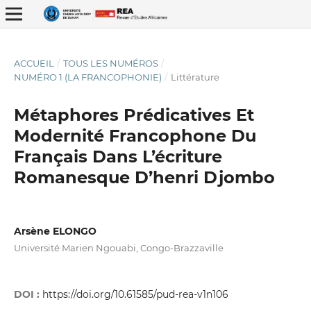
ACCUEIL
/
TOUS LES NUMÉROS
/
NUMÉRO 1 (LA FRANCOPHONIE)
/
Littérature
Métaphores Prédicatives Et
Modernité Francophone Du
Français Dans L’écriture
ISSN : 2337-2621
Romanesque D’henri Djombo
Arsène ELONGO
Université Marien Ngouabi, Congo-Brazzaville
DOI :
https://doi.org/10.61585/pud-rea-v1n106