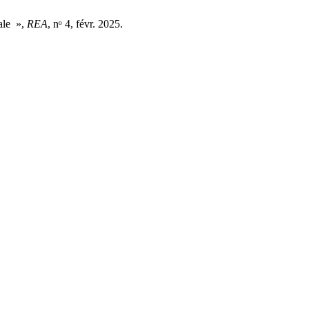
iale »,
REA
, nᵒ 4, févr. 2025.