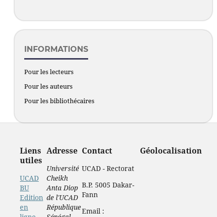
INFORMATIONS
Pour les lecteurs
Pour les auteurs
Pour les bibliothécaires
Liens
Adresse
Contact
Géolocalisation
utiles
Université
UCAD - Rectorat
UCAD
Cheikh
B.P. 5005 Dakar-
BU
Anta Diop
Fann
Edition
de l'UCAD
en
République
Email :
ligne
Sénégal