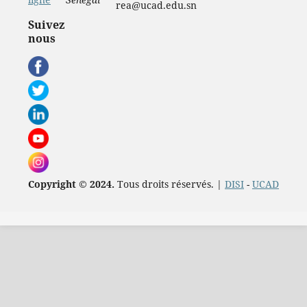
rea@ucad.edu.sn
Suivez
nous
Copyright © 2024.
Tous droits réservés. |
DISI
-
UCAD