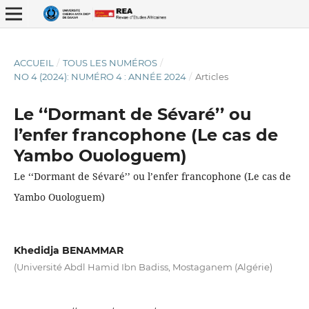
ACCUEIL
/
TOUS LES NUMÉROS
/
NO 4 (2024): NUMÉRO 4 : ANNÉE 2024
/
Articles
Le ‘‘Dormant de Sévaré’’ ou
l’enfer francophone (Le cas de
Yambo Ouologuem)
ISSN : 2337-2621
Le ‘‘Dormant de Sévaré’’ ou l’enfer francophone (Le cas de
Yambo Ouologuem)
Khedidja BENAMMAR
(Université Abdl Hamid Ibn Badiss, Mostaganem (Algérie)