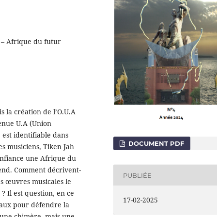
 – Afrique du futur
s la création de l’O.U.A
venue U.A (Union
 est identifiable dans
DOCUMENT PDF
es musiciens, Tiken Jah
onfiance une Afrique du
ttend. Comment décrivent-
PUBLIÉE
es œuvres musicales le
? Il est question, en ce
17-02-2025
aux pour défendre la
s une chimère, mais une