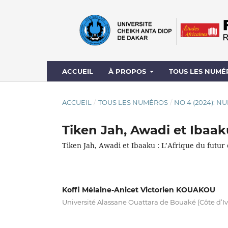
ACCUEIL
À PROPOS
TOUS LES NUMÉ
ACCUEIL
/
TOUS LES NUMÉROS
/
NO 4 (2024): N
Tiken Jah, Awadi et Ibaak
Tiken Jah, Awadi et Ibaaku : L’Afrique du futu
Koffi Mélaine-Anicet Victorien KOUAKOU
Université Alassane Ouattara de Bouaké (Côte d’Iv