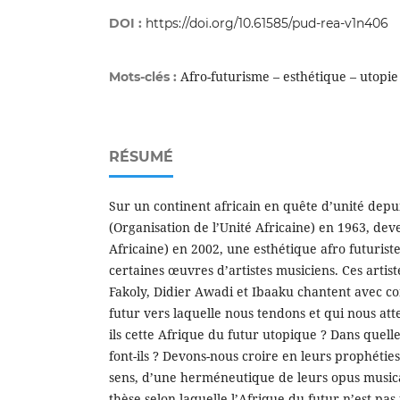
DOI :
https://doi.org/10.61585/pud-rea-v1n406
Afro-futurisme – esthétique – utopie
Mots-clés :
RÉSUMÉ
Sur un continent africain en quête d’unité depui
(Organisation de l’Unité Africaine) en 1963, de
Africaine) en 2002, une esthétique afro futuriste
certaines œuvres d’artistes musiciens. Ces artist
Fakoly, Didier Awadi et Ibaaku chantent avec c
futur vers laquelle nous tendons et qui nous a
ils cette Afrique du futur utopique ? Dans quell
font-ils ? Devons-nous croire en leurs prophéties 
sens, d’une herméneutique de leurs opus music
thèse selon laquelle l’Afrique du futur n’est pa